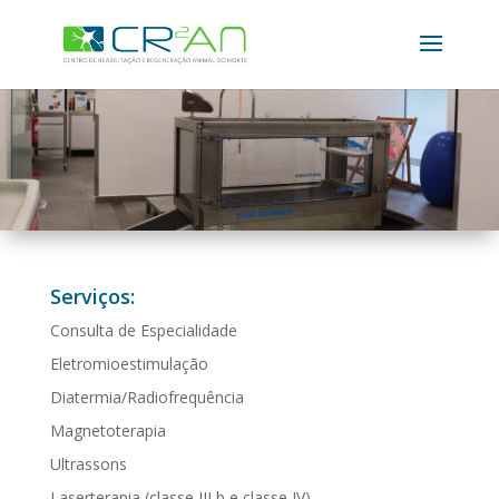
Serviços:
Consulta de Especialidade
Eletromioestimulação
Diatermia/Radiofrequência
Magnetoterapia
Ultrassons
Laserterapia (classe III b e classe IV)