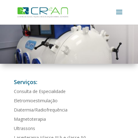
Serviços:
Consulta de Especialidade
Eletromioestimulação
Diatermia/Radiofrequência
Magnetoterapia
Ultrassons
Laserterapia (classe III b e classe IV)